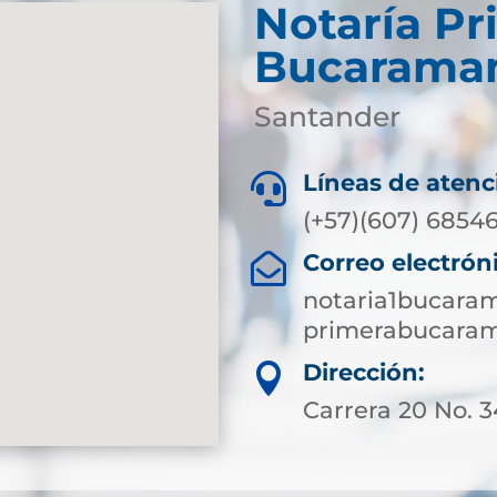
Notaría Pr
Bucarama
Santander
Líneas de atenc

(+57)(607) 6854
Correo electrón

notaria1bucara
primerabucaram
Dirección:

Carrera 20 No. 3