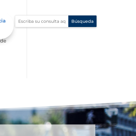
cia
 de