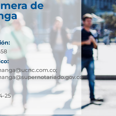
imera de
nga
ión:
658
ico:
manga@ucnc.com.co;
anga@supernotariado.gov.co
4-25