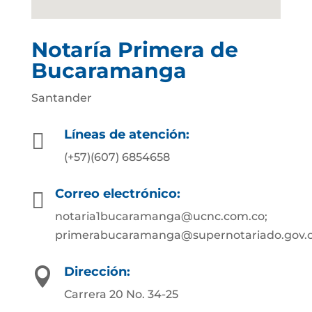
Notaría Primera de
Bucaramanga
Santander
Líneas de atención:

(+57)(607) 6854658
Correo electrónico:

notaria1bucaramanga@ucnc.com.co;
primerabucaramanga@supernotariado.gov.
Dirección:

Carrera 20 No. 34-25