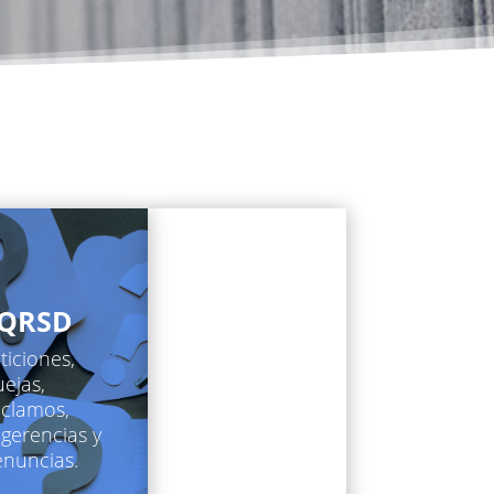
QRSD
Multimed
ia
ticiones,
ejas,
Servicios
clamos,
especiales en
gerencias y
notarías de
nuncias.
Colombia y
otra