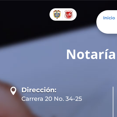
Inicio
Notaría
Dirección:

Carrera 20 No. 34-25