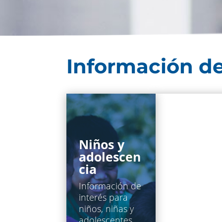
Información de
Niños y
Discapac
adolescen
dad
cia
Información 
interés para
Información de
población en
interés para
situación de
niños, niñas y
discapacidad
adolescentes.