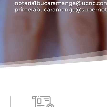
notaria1bucaramanga@ucnc.com
primerabucaramanga@supernota