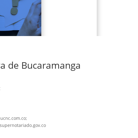
información
multimedia.
ra de Bucaramanga
:
:
ucnc.com.co;
upernotariado.gov.co