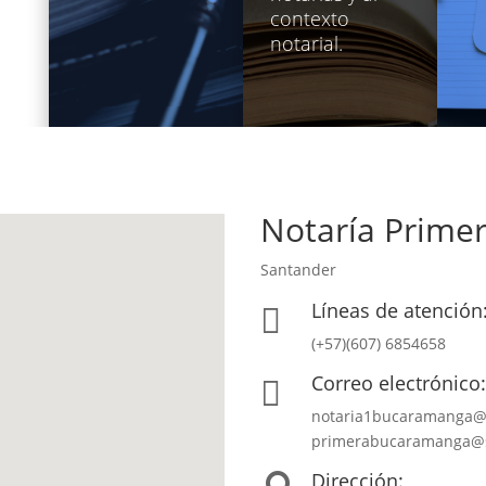
contexto
notarial.
Notaría Prime
Santander
Líneas de atención

(+57)(607) 6854658
Correo electrónico

notaria1bucaramanga@
primerabucaramanga@s
Dirección: