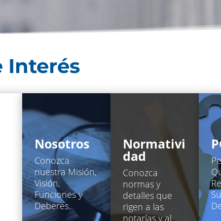
 Interés
i
Nosotros
Normativi
P
dad
Conozca
Pe
nuestra Misión,
Qu
de
Conozca
Visión,
Re
normas y
Funciones y
Su
detalles que
Deberes.
De
rigen a las
.
notarías y al