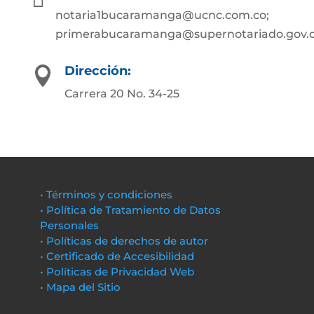
notaria1bucaramanga@ucnc.com.co;
primerabucaramanga@supernotariado.gov.
Dirección:

Carrera 20 No. 34-25
• Términos y condiciones
• Política de Tratamiento de Datos
Personales
• Políticas de derechos de autor
• Certificado de Accesibilidad
• Políticas de Privacidad Web
• Mapa del Sitio