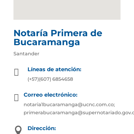
Notaría Primera de
Bucaramanga
Santander
Líneas de atención:

(+57)(607) 6854658
Correo electrónico:

notaria1bucaramanga@ucnc.com.co;
primerabucaramanga@supernotariado.gov.
Dirección:
