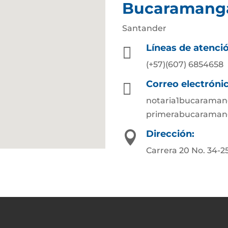
Bucaramang
Santander
Líneas de atenci

(+57)(607) 6854658
Correo electróni

notaria1bucarama
primerabucaraman
Dirección:

Carrera 20 No. 34-2