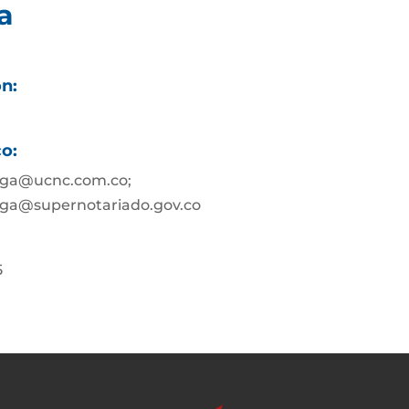
a
ón:
co:
nga@ucnc.com.co;
ga@supernotariado.gov.co
5