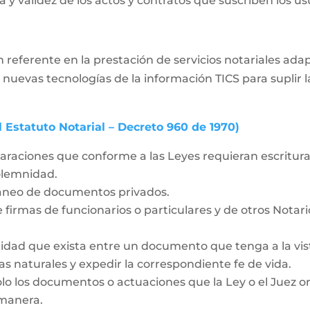
 y validez de los actos y contratos que suscriben los usua
 referente en la prestación de servicios notariales ad
 nuevas tecnologías de la información TICS para supli
l Estatuto Notarial – Decreto 960 de 1970)
laraciones que conforme a las Leyes requieran escritura 
solemnidad.
táneo de documentos privados.
 firmas de funcionarios o particulares y de otros Notar
idad que exista entre un documento que tenga a la vista
as naturales y expedir la correspondiente fe de vida.
olo los documentos o actuaciones que la Ley o el Juez o
 manera.