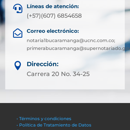
Líneas de atención:

(+57)(607) 6854658
Correo electrónico:

notaria1bucaramanga@ucnc.com.co;
primerabucaramanga@supernotariado.gov
Dirección:

Carrera 20 No. 34-25
• Términos y condiciones
• Política de Tratamiento de Datos