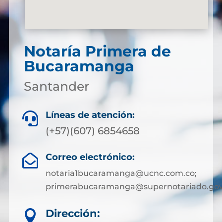
Notaría Primera de
Bucaramanga
Santander
Líneas de atención:

(+57)(607) 6854658
Correo electrónico:

notaria1bucaramanga@ucnc.com.co;
primerabucaramanga@supernotariado.gov
Dirección:
