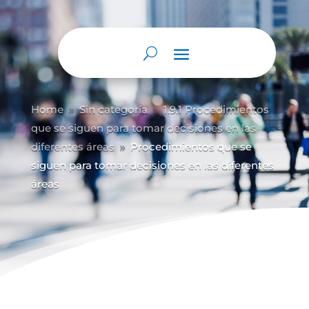
Home
Sin categoría
1.9.1 Procedimientos
9
9
que se siguen para tomar decisiones en las
diferentes áreas
Procedimientos que se
9
siguen para tomar decisiones en las diferentes
áreas