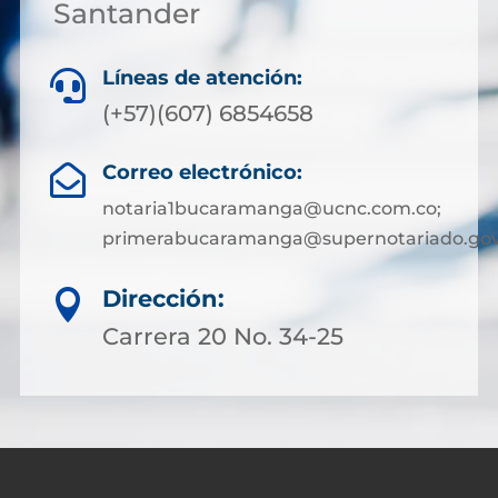
Santander
Líneas de atención:

(+57)(607) 6854658
Correo electrónico:

notaria1bucaramanga@ucnc.com.co;
primerabucaramanga@supernotariado.gov
Dirección:

Carrera 20 No. 34-25