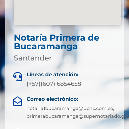
Notaría Primera de
Bucaramanga
Santander
Líneas de atención:

(+57)(607) 6854658
Correo electrónico:

notaria1bucaramanga@ucnc.com.co;
primerabucaramanga@supernotariado.gov