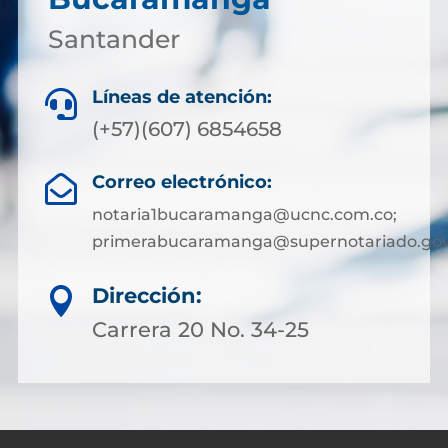
Santander
Líneas de atención:

(+57)(607) 6854658
Correo electrónico:

notaria1bucaramanga@ucnc.com.co;
primerabucaramanga@supernotariado.gov
Dirección:

Carrera 20 No. 34-25