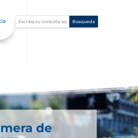
cia
imera de