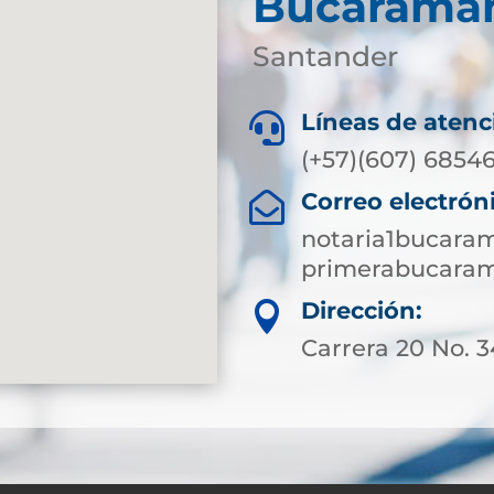
Bucarama
Santander
Líneas de atenc

(+57)(607) 6854
Correo electrón

notaria1bucara
primerabucaram
Dirección:

Carrera 20 No. 3