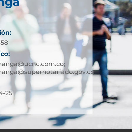
nga
ión:
658
ico:
manga@ucnc.com.co;
anga@supernotariado.gov.co
4-25