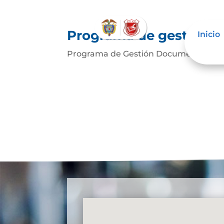
Programa de gestión 
Inicio
Programa de Gestión Documental