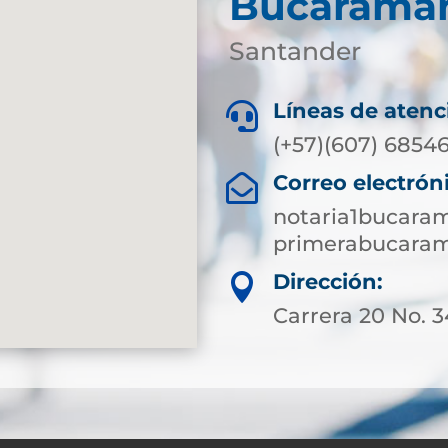
Bucarama
Santander
Líneas de atenc

(+57)(607) 6854
Correo electrón

notaria1bucara
primerabucaram
Dirección:

Carrera 20 No. 3