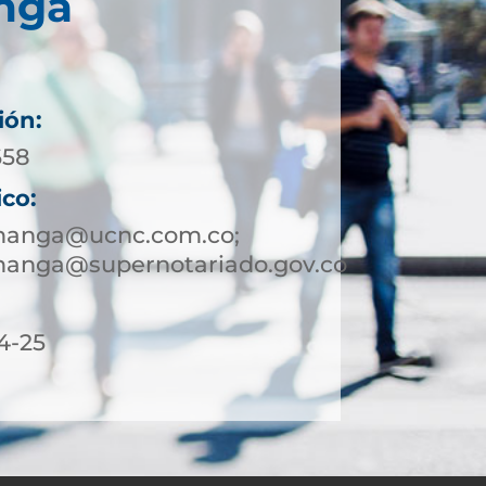
nga
ión:
658
ico:
manga@ucnc.com.co;
anga@supernotariado.gov.co
4-25