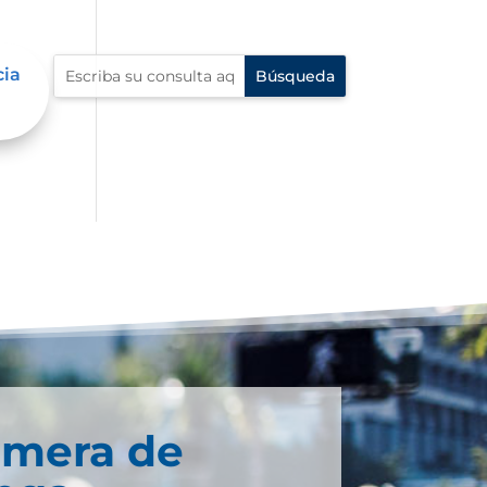
cia
imera de