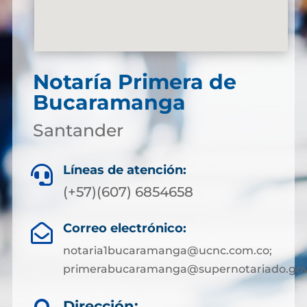
Notaría Primera de
Bucaramanga
Santander
Líneas de atención:

(+57)(607) 6854658
Correo electrónico:

notaria1bucaramanga@ucnc.com.co;
primerabucaramanga@supernotariado.gov
Dirección: