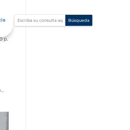
cia
0 p.
..