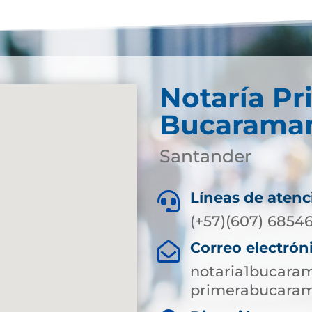
Notaría Pr
Bucarama
Santander
Líneas de atenc

(+57)(607) 6854
Correo electrón

notaria1bucara
primerabucaram