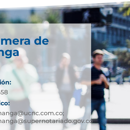
imera de
nga
ión:
658
ico:
manga@ucnc.com.co;
anga@supernotariado.gov.co