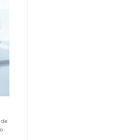
1 de
no