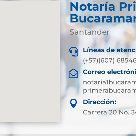
Notaría Pr
Bucarama
Santander
Líneas de atenc

(+57)(607) 6854
Correo electrón

notaria1bucara
primerabucaram
Dirección:

Carrera 20 No. 3