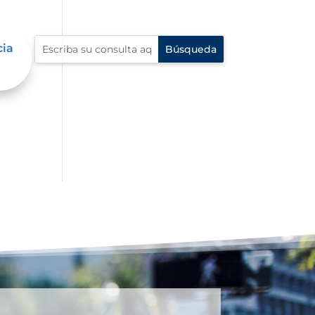
cia
al