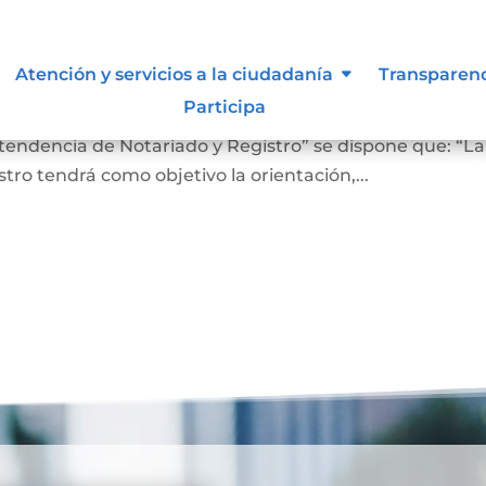
 lo vigilan
Atención y servicios a la ciudadanía
Transparen
Participa
ro En el Artículo 4 del Decreto 2723 de 2014, “Por el cu
ntendencia de Notariado y Registro” se dispone que: “La
ro tendrá como objetivo la orientación,...