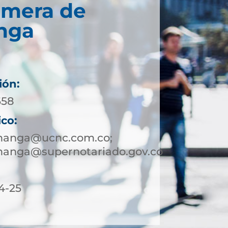
imera de
nga
ión:
658
ico:
manga@ucnc.com.co;
anga@supernotariado.gov.co
4-25