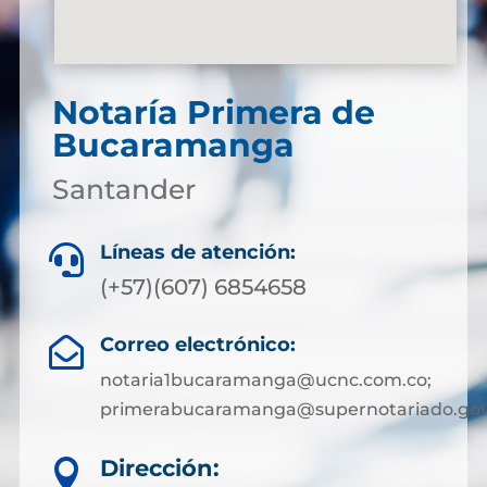
Notaría Primera de
Bucaramanga
Santander
Líneas de atención:

(+57)(607) 6854658
Correo electrónico:

notaria1bucaramanga@ucnc.com.co;
primerabucaramanga@supernotariado.gov
Dirección:
