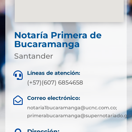
Notaría Primera de
Bucaramanga
Santander
Líneas de atención:

(+57)(607) 6854658
Correo electrónico:

notaria1bucaramanga@ucnc.com.co;
primerabucaramanga@supernotariado.gov
Dirección: