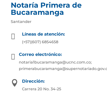
Notaría Primera de
Bucaramanga
Santander
Líneas de atención:

(+57)(607) 6854658
Correo electrónico:

notaria1bucaramanga@ucnc.com.co;
primerabucaramanga@supernotariado.gov.
Dirección:

Carrera 20 No. 34-25