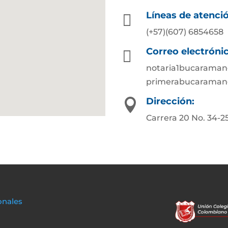
Líneas de atenci

(+57)(607) 6854658
Correo electróni

notaria1bucarama
primerabucaraman
Dirección:

Carrera 20 No. 34-2
onales