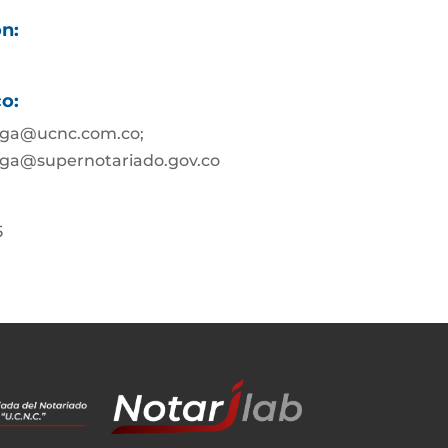
ón:
co:
nga@ucnc.com.co;
ga@supernotariado.gov.co
5