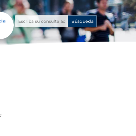
cia
e
y