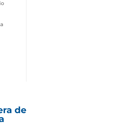
io
La
era de
a