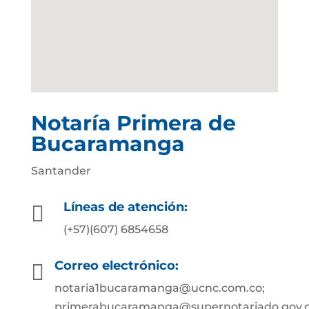
Notaría Primera de
Bucaramanga
Santander
Líneas de atención:

(+57)(607) 6854658
Correo electrónico:

notaria1bucaramanga@ucnc.com.co;
primerabucaramanga@supernotariado.gov.