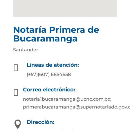
Notaría Primera de
Bucaramanga
Santander
Líneas de atención:

(+57)(607) 6854658
Correo electrónico:

notaria1bucaramanga@ucnc.com.co;
primerabucaramanga@supernotariado.gov.
Dirección:
