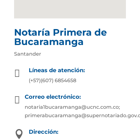
Notaría Primera de
Bucaramanga
Santander
Líneas de atención:

(+57)(607) 6854658
Correo electrónico:

notaria1bucaramanga@ucnc.com.co;
primerabucaramanga@supernotariado.gov.
Dirección:
