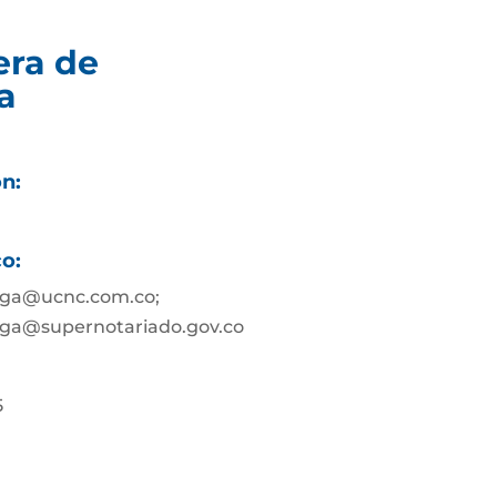
era de
a
ón:
co:
nga@ucnc.com.co;
ga@supernotariado.gov.co
5