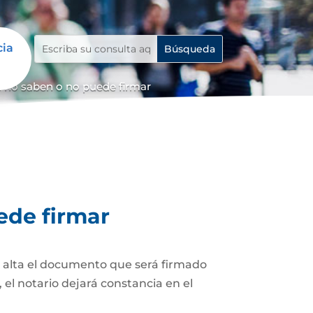
cia
 no saben o no puede firmar
ede firmar
z alta el documento que será firmado
el notario dejará constancia en el