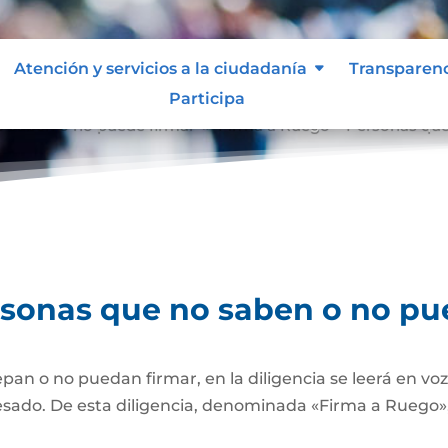
Atención y servicios a la ciudadanía
Transparen
Participa
o saben o no puede firmar
Firma a Ruego – Personas que
9
rsonas que no saben o no pu
pan o no puedan firmar, en la diligencia se leerá en vo
esado. De esta diligencia, denominada «Firma a Ruego», 