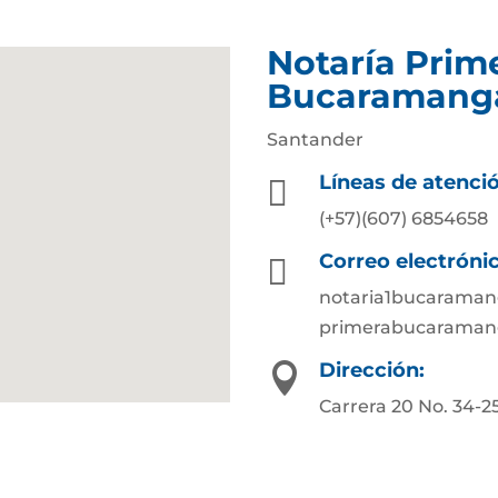
Notaría Prim
Bucaramang
Santander
Líneas de atenci

(+57)(607) 6854658
Correo electróni

notaria1bucarama
primerabucaraman
Dirección:

Carrera 20 No. 34-2