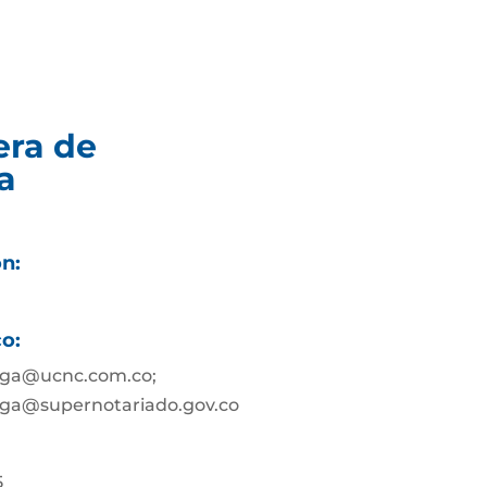
era de
a
ón:
co:
nga@ucnc.com.co;
ga@supernotariado.gov.co
5