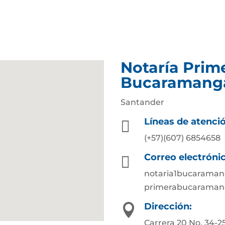
Notaría Prim
Bucaramang
Santander
Líneas de atenci

(+57)(607) 6854658
Correo electróni

notaria1bucarama
primerabucaraman
Dirección:

Carrera 20 No. 34-2