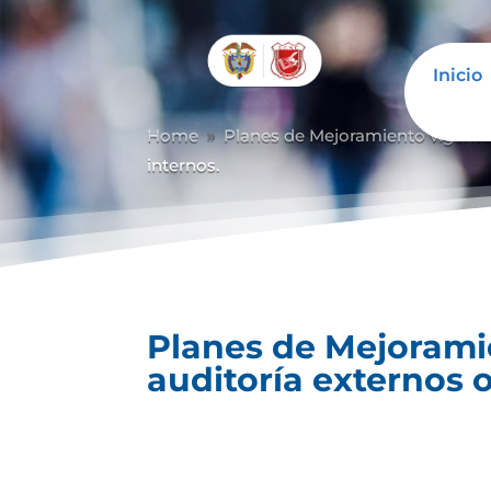
Inicio
Home
Planes de Mejoramiento vigent
9
internos.
Planes de Mejoramie
auditoría externos o