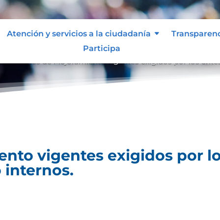
Atención y servicios a la ciudadanía
Transparen
Participa
es
Planes de Mejoramiento vigentes exigidos por los entes
9
nto vigentes exigidos por lo
 internos.